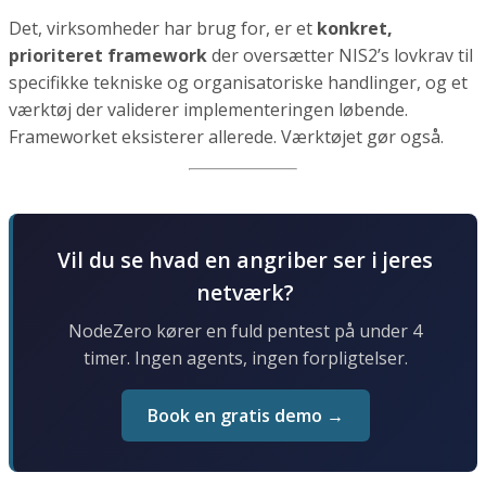
Det, virksomheder har brug for, er et
konkret,
prioriteret framework
der oversætter NIS2’s lovkrav til
specifikke tekniske og organisatoriske handlinger, og et
værktøj der validerer implementeringen løbende.
Frameworket eksisterer allerede. Værktøjet gør også.
Vil du se hvad en angriber ser i jeres
netværk?
NodeZero kører en fuld pentest på under 4
timer. Ingen agents, ingen forpligtelser.
Book en gratis demo →