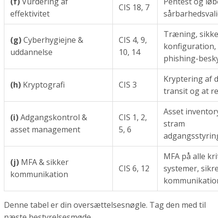
(f)
Vurdering af
Pentest og lø
CIS 18, 7
effektivitet
sårbarhedsvali
Træning, sikke
(g)
Cyberhygiejne &
CIS 4, 9,
konfiguration,
uddannelse
10, 14
phishing-besky
Kryptering af d
(h)
Kryptografi
CIS 3
transit og at r
Asset inventor
(i)
Adgangskontrol &
CIS 1, 2,
stram
asset management
5, 6
adgangsstyrin
MFA på alle kri
(j)
MFA & sikker
CIS 6, 12
systemer, sikr
kommunikation
kommunikatio
Denne tabel er din oversættelsesnøgle. Tag den med til
næste bestyrelsesmøde.