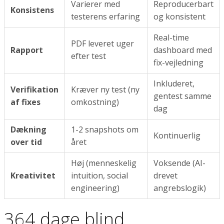
Varierer med
Reproducerbart
Konsistens
testerens erfaring
og konsistent
Real-time
PDF leveret uger
Rapport
dashboard med
efter test
fix-vejledning
Inkluderet,
Verifikation
Kræver ny test (ny
gentest samme
af fixes
omkostning)
dag
Dækning
1-2 snapshots om
Kontinuerlig
over tid
året
Høj (menneskelig
Voksende (AI-
Kreativitet
intuition, social
drevet
engineering)
angrebslogik)
364 dage blind