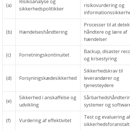
Risikoanalyse og
(a)
risikovurdering og
sikkerhedspolitikker
informationssikkerh
Processer til at detek
(b)
Hændelseshåndtering
håndtere og lære af
hændelser
Backup, disaster rec
(c)
Forretningskontinuitet
og krisestyring
Sikkerhedskrav til
(d)
Forsyningskædesikkerhed
leverandører og
tjenesteydere
Sikkerhed i anskaffelse og
Sårbarhedshåndterin
(e)
udvikling
systemer og softwar
Test og evaluering a
(f)
Vurdering af effektivitet
sikkerhedsforanstal