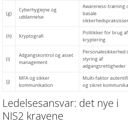
Awareness-træning 
Cyberhygiejne og
(g)
basale
uddannelse
sikkerhedspraksisse
Politikker for brug af
(h)
Kryptografi
kryptering
Personalesikkerhed 
Adgangskontrol og asset
(i)
styring af
management
adgangsrettigheder
MFA og sikker
Multi-faktor autentif
(j)
kommunikation
og sikret kommunika
Ledelsesansvar: det nye i
NIS2 kravene