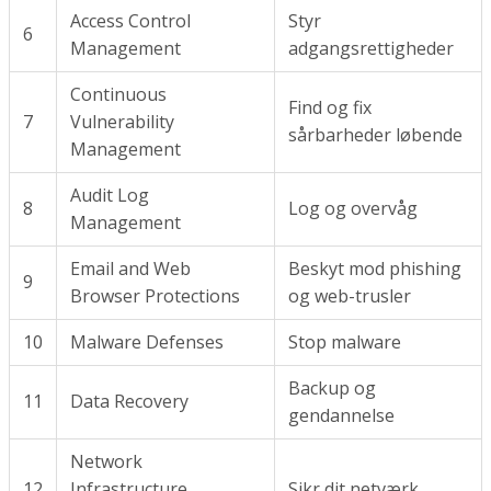
Access Control
Styr
6
Management
adgangsrettigheder
Continuous
Find og fix
7
Vulnerability
sårbarheder løbende
Management
Audit Log
8
Log og overvåg
Management
Email and Web
Beskyt mod phishing
9
Browser Protections
og web-trusler
10
Malware Defenses
Stop malware
Backup og
11
Data Recovery
gendannelse
Network
12
Infrastructure
Sikr dit netværk