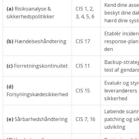
Kend dine asse
(a)
Risikoanalyse &
CIS 1, 2,
beskyt dine da
sikkerhedspolitikker
3, 4, 5, 6
hærd dine sys
Etablér inciden
(b)
Hændelseshåndtering
CIS 17
response-plan
den
Backup-strate
(c)
Forretningskontinuitet
CIS 11
test af gendan
Evaluér og sty
(d)
CIS 15
leverandørers
Forsyningskædesikkerhed
sikkerhed
Løbende scann
(e)
Sårbarhedshåndtering
CIS 7, 16
patching og si
udvikling