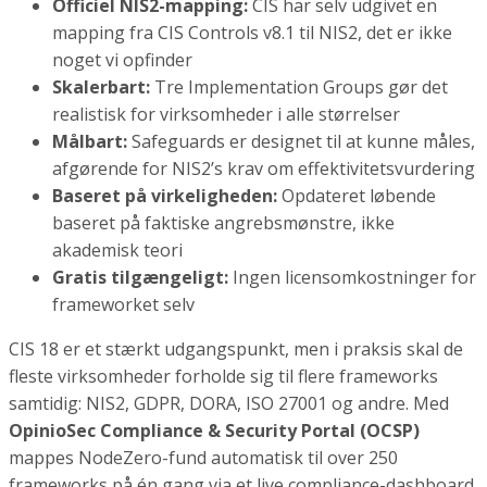
Officiel NIS2-mapping:
CIS har selv udgivet en
mapping fra CIS Controls v8.1 til NIS2, det er ikke
noget vi opfinder
Skalerbart:
Tre Implementation Groups gør det
realistisk for virksomheder i alle størrelser
Målbart:
Safeguards er designet til at kunne måles,
afgørende for NIS2’s krav om effektivitetsvurdering
Baseret på virkeligheden:
Opdateret løbende
baseret på faktiske angrebsmønstre, ikke
akademisk teori
Gratis tilgængeligt:
Ingen licensomkostninger for
frameworket selv
CIS 18 er et stærkt udgangspunkt, men i praksis skal de
fleste virksomheder forholde sig til flere frameworks
samtidig: NIS2, GDPR, DORA, ISO 27001 og andre. Med
OpinioSec Compliance & Security Portal (OCSP)
mappes NodeZero-fund automatisk til over 250
frameworks på én gang via et live compliance-dashboard.