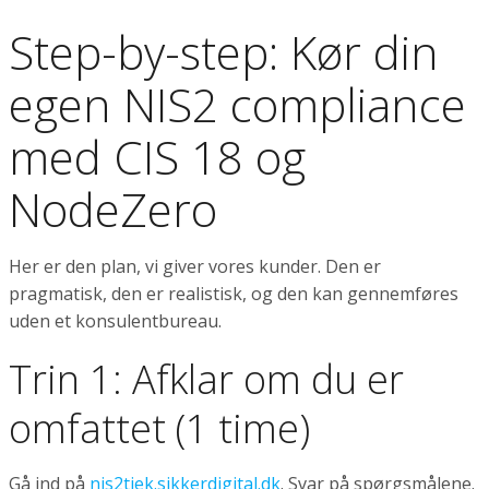
Step-by-step: Kør din
egen NIS2 compliance
med CIS 18 og
NodeZero
Her er den plan, vi giver vores kunder. Den er
pragmatisk, den er realistisk, og den kan gennemføres
uden et konsulentbureau.
Trin 1: Afklar om du er
omfattet (1 time)
Gå ind på
nis2tjek.sikkerdigital.dk
. Svar på spørgsmålene.