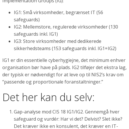
Implementation Groups (IG):
IG1: Små virksomheder, begrænset IT (56
safeguards)
IG2: Mellemstore, regulerede virksomheder (130
safeguards inkl. IG1)
IG3: Store virksomheder med dedikerede
sikkerhedsteams (153 safeguards inkl. IG1+IG2)
IG1 er din essentielle cyberhygiejne, det minimum enhver
organisation bør have på plads. IG2 tilføjer det ekstra lag,
der typisk er nødvendigt for at leve op til NIS2’s krav om
“passende og proportionale foranstaltninger.”
Det her kan du selv:
Gap-analyse mod CIS 18 IG1/IG2. Gennemgå hver
safeguard og vurdér: Har vi det? Delvist? Slet ikke?
Det kræver ikke en konsulent, det kræver en IT-