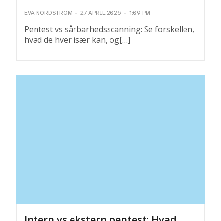
-
-
EVA NORDSTRÖM
27 APRIL 2026
1:09 PM
Pentest vs sårbarhedsscanning: Se forskellen,
hvad de hver især kan, og[…]
Intern vs ekstern pentest: Hvad