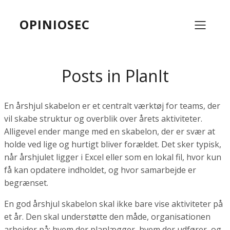
OPINIOSEC
Posts in PlanIt
En årshjul skabelon er et centralt værktøj for teams, der
vil skabe struktur og overblik over årets aktiviteter.
Alligevel ender mange med en skabelon, der er svær at
holde ved lige og hurtigt bliver forældet. Det sker typisk,
når årshjulet ligger i Excel eller som en lokal fil, hvor kun
få kan opdatere indholdet, og hvor samarbejde er
begrænset.
En god årshjul skabelon skal ikke bare vise aktiviteter på
et år. Den skal understøtte den måde, organisationen
arbejder på: hvem der planlægger, hvem der udfører, og